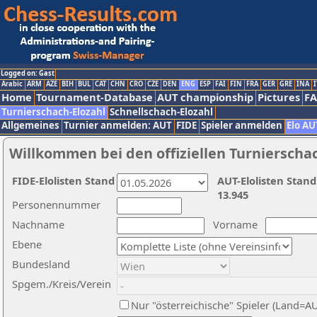
Logged on: Gast
Arabic
ARM
AZE
BIH
BUL
CAT
CHN
CRO
CZE
DEN
ENG
ESP
FAI
FIN
FRA
GER
GRE
INA
I
Home
Tournament-Database
AUT championship
Pictures
F
Turnierschach-Elozahl
Schnellschach-Elozahl
Allgemeines
Turnier anmelden: AUT
FIDE
Spieler anmelden
Elo AU
Willkommen bei den offiziellen Turnierscha
FIDE-Elolisten Stand
AUT-Elolisten Stand
13.945
Personennummer
Nachname
Vorname
Ebene
Bundesland
Spgem./Kreis/Verein
Nur "österreichische" Spieler (Land=A