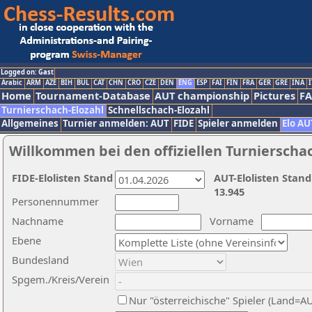
Logged on: Gast
Arabic
ARM
AZE
BIH
BUL
CAT
CHN
CRO
CZE
DEN
ENG
ESP
FAI
FIN
FRA
GER
GRE
INA
I
Home
Tournament-Database
AUT championship
Pictures
F
Turnierschach-Elozahl
Schnellschach-Elozahl
Allgemeines
Turnier anmelden: AUT
FIDE
Spieler anmelden
Elo AU
Willkommen bei den offiziellen Turnierscha
FIDE-Elolisten Stand
AUT-Elolisten Stand
13.945
Personennummer
Nachname
Vorname
Ebene
Bundesland
Spgem./Kreis/Verein
Nur "österreichische" Spieler (Land=A