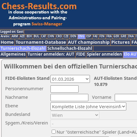
Logged on: Gast
Arabic
ARM
AZE
BIH
BUL
CAT
CHN
CRO
CZE
DEN
ENG
ESP
FAI
FIN
FRA
GER
GRE
INA
I
Home
Tournament-Database
AUT championship
Pictures
F
Turnierschach-Elozahl
Schnellschach-Elozahl
Allgemeines
Turnier anmelden: AUT
FIDE
Spieler anmelden
Elo AU
Willkommen bei den offiziellen Turnierscha
FIDE-Elolisten Stand
AUT-Elolisten Stand
10.879
Personennummer
Nachname
Vorname
Ebene
Bundesland
Spgem./Kreis/Verein
Nur "österreichische" Spieler (Land=A