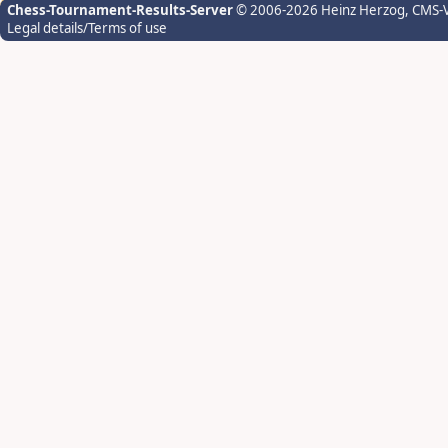
Chess-Tournament-Results-Server
© 2006-2026 Heinz Herzog
, CMS-
Legal details/Terms of use