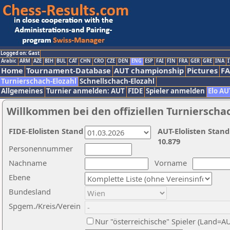
Logged on: Gast
Arabic
ARM
AZE
BIH
BUL
CAT
CHN
CRO
CZE
DEN
ENG
ESP
FAI
FIN
FRA
GER
GRE
INA
I
Home
Tournament-Database
AUT championship
Pictures
F
Turnierschach-Elozahl
Schnellschach-Elozahl
Allgemeines
Turnier anmelden: AUT
FIDE
Spieler anmelden
Elo AU
Willkommen bei den offiziellen Turnierscha
FIDE-Elolisten Stand
AUT-Elolisten Stand
10.879
Personennummer
Nachname
Vorname
Ebene
Bundesland
Spgem./Kreis/Verein
Nur "österreichische" Spieler (Land=A