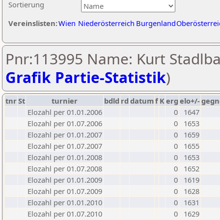
Sortierung
Vereinslisten:
Wien
Niederösterreich
Burgenland
Oberösterrei
Pnr:113995 Name: Kurt Stadlba
Grafik Partie-Statistik
)
tnr
St
turnier
bdld
rd
datum
f
K
erg
elo+/-
gegn
Elozahl per 01.01.2006
0
1647
Elozahl per 01.07.2006
0
1653
Elozahl per 01.01.2007
0
1659
Elozahl per 01.07.2007
0
1655
Elozahl per 01.01.2008
0
1653
Elozahl per 01.07.2008
0
1652
Elozahl per 01.01.2009
0
1619
Elozahl per 01.07.2009
0
1628
Elozahl per 01.01.2010
0
1631
Elozahl per 01.07.2010
0
1629