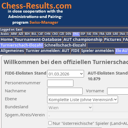
Logged on: Gast
Arabic
ARM
AZE
BIH
BUL
CAT
CHN
CRO
CZE
DEN
ENG
ESP
FAI
FIN
FRA
GER
GRE
INA
I
Home
Tournament-Database
AUT championship
Pictures
F
Turnierschach-Elozahl
Schnellschach-Elozahl
Allgemeines
Turnier anmelden: AUT
FIDE
Spieler anmelden
Elo AU
Willkommen bei den offiziellen Turnierscha
FIDE-Elolisten Stand
AUT-Elolisten Stand
10.879
Personennummer
Nachname
Vorname
Ebene
Bundesland
Spgem./Kreis/Verein
Nur "österreichische" Spieler (Land=A