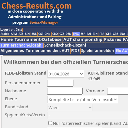
Logged on: Gast
Arabic
ARM
AZE
BIH
BUL
CAT
CHN
CRO
CZE
DEN
ENG
ESP
FAI
FIN
FRA
GER
GRE
INA
I
Home
Tournament-Database
AUT championship
Pictures
F
Turnierschach-Elozahl
Schnellschach-Elozahl
Allgemeines
Turnier anmelden: AUT
FIDE
Spieler anmelden
Elo AU
Willkommen bei den offiziellen Turnierscha
FIDE-Elolisten Stand
AUT-Elolisten Stand
13.945
Personennummer
Nachname
Vorname
Ebene
Bundesland
Spgem./Kreis/Verein
Nur "österreichische" Spieler (Land=A