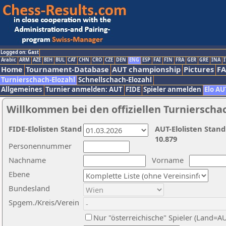
Logged on: Gast
Arabic
ARM
AZE
BIH
BUL
CAT
CHN
CRO
CZE
DEN
ENG
ESP
FAI
FIN
FRA
GER
GRE
INA
I
Home
Tournament-Database
AUT championship
Pictures
F
Turnierschach-Elozahl
Schnellschach-Elozahl
Allgemeines
Turnier anmelden: AUT
FIDE
Spieler anmelden
Elo AU
Willkommen bei den offiziellen Turnierscha
FIDE-Elolisten Stand
AUT-Elolisten Stand
10.879
Personennummer
Nachname
Vorname
Ebene
Bundesland
Spgem./Kreis/Verein
Nur "österreichische" Spieler (Land=A