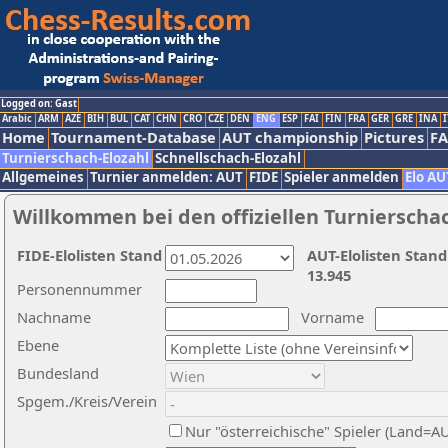
Logged on: Gast
Arabic
ARM
AZE
BIH
BUL
CAT
CHN
CRO
CZE
DEN
ENG
ESP
FAI
FIN
FRA
GER
GRE
INA
I
Home
Tournament-Database
AUT championship
Pictures
F
Turnierschach-Elozahl
Schnellschach-Elozahl
Allgemeines
Turnier anmelden: AUT
FIDE
Spieler anmelden
Elo AU
Willkommen bei den offiziellen Turnierscha
FIDE-Elolisten Stand
AUT-Elolisten Stand
13.945
Personennummer
Nachname
Vorname
Ebene
Bundesland
Spgem./Kreis/Verein
Nur "österreichische" Spieler (Land=A