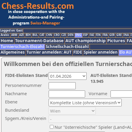
Logged on: Gast
Arabic
ARM
AZE
BIH
BUL
CAT
CHN
CRO
CZE
DEN
ENG
ESP
FAI
FIN
FRA
GER
GRE
INA
I
Home
Tournament-Database
AUT championship
Pictures
F
Turnierschach-Elozahl
Schnellschach-Elozahl
Allgemeines
Turnier anmelden: AUT
FIDE
Spieler anmelden
Elo AU
Willkommen bei den offiziellen Turnierscha
FIDE-Elolisten Stand
AUT-Elolisten Stand
13.945
Personennummer
Nachname
Vorname
Ebene
Bundesland
Spgem./Kreis/Verein
Nur "österreichische" Spieler (Land=A