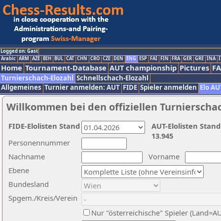
Logged on: Gast
Arabic
ARM
AZE
BIH
BUL
CAT
CHN
CRO
CZE
DEN
ENG
ESP
FAI
FIN
FRA
GER
GRE
INA
I
Home
Tournament-Database
AUT championship
Pictures
F
Turnierschach-Elozahl
Schnellschach-Elozahl
Allgemeines
Turnier anmelden: AUT
FIDE
Spieler anmelden
Elo AU
Willkommen bei den offiziellen Turnierscha
FIDE-Elolisten Stand
AUT-Elolisten Stand
13.945
Personennummer
Nachname
Vorname
Ebene
Bundesland
Spgem./Kreis/Verein
Nur "österreichische" Spieler (Land=A