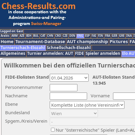
Logged on: Gast
Arabic
ARM
AZE
BIH
BUL
CAT
CHN
CRO
CZE
DEN
ENG
ESP
FAI
FIN
FRA
GER
GRE
INA
I
Home
Tournament-Database
AUT championship
Pictures
F
Turnierschach-Elozahl
Schnellschach-Elozahl
Allgemeines
Turnier anmelden: AUT
FIDE
Spieler anmelden
Elo AU
Willkommen bei den offiziellen Turnierscha
FIDE-Elolisten Stand
AUT-Elolisten Stand
13.945
Personennummer
Nachname
Vorname
Ebene
Bundesland
Spgem./Kreis/Verein
Nur "österreichische" Spieler (Land=A