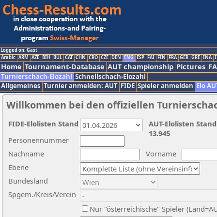
Logged on: Gast
Arabic
ARM
AZE
BIH
BUL
CAT
CHN
CRO
CZE
DEN
ENG
ESP
FAI
FIN
FRA
GER
GRE
INA
I
Home
Tournament-Database
AUT championship
Pictures
F
Turnierschach-Elozahl
Schnellschach-Elozahl
Allgemeines
Turnier anmelden: AUT
FIDE
Spieler anmelden
Elo AU
Willkommen bei den offiziellen Turnierscha
FIDE-Elolisten Stand
AUT-Elolisten Stand
13.945
Personennummer
Nachname
Vorname
Ebene
Bundesland
Spgem./Kreis/Verein
Nur "österreichische" Spieler (Land=A