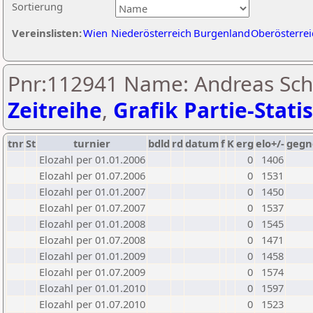
Sortierung
Vereinslisten:
Wien
Niederösterreich
Burgenland
Oberösterrei
Pnr:112941 Name: Andreas Sch
Zeitreihe
,
Grafik Partie-Statis
tnr
St
turnier
bdld
rd
datum
f
K
erg
elo+/-
gegn
Elozahl per 01.01.2006
0
1406
Elozahl per 01.07.2006
0
1531
Elozahl per 01.01.2007
0
1450
Elozahl per 01.07.2007
0
1537
Elozahl per 01.01.2008
0
1545
Elozahl per 01.07.2008
0
1471
Elozahl per 01.01.2009
0
1458
Elozahl per 01.07.2009
0
1574
Elozahl per 01.01.2010
0
1597
Elozahl per 01.07.2010
0
1523