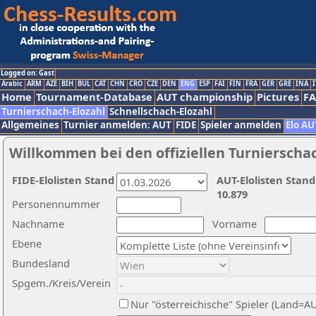
Logged on: Gast
Arabic
ARM
AZE
BIH
BUL
CAT
CHN
CRO
CZE
DEN
ENG
ESP
FAI
FIN
FRA
GER
GRE
INA
I
Home
Tournament-Database
AUT championship
Pictures
F
Turnierschach-Elozahl
Schnellschach-Elozahl
Allgemeines
Turnier anmelden: AUT
FIDE
Spieler anmelden
Elo AU
Willkommen bei den offiziellen Turnierscha
FIDE-Elolisten Stand
AUT-Elolisten Stand
10.879
Personennummer
Nachname
Vorname
Ebene
Bundesland
Spgem./Kreis/Verein
Nur "österreichische" Spieler (Land=A