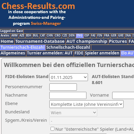
Logged on: Gast
Arabic
ARM
AZE
BIH
BUL
CAT
CHN
CRO
CZE
DEN
ENG
ESP
FAI
FIN
FRA
GER
GRE
INA
I
Home
Tournament-Database
AUT championship
Pictures
F
Turnierschach-Elozahl
Schnellschach-Elozahl
Allgemeines
Turnier anmelden: AUT
FIDE
Spieler anmelden
Elo AU
Willkommen bei den offiziellen Turnierscha
FIDE-Elolisten Stand
AUT-Elolisten Stand
8.601
Personennummer
Nachname
Vorname
Ebene
Bundesland
Spgem./Kreis/Verein
Nur "österreichische" Spieler (Land=A