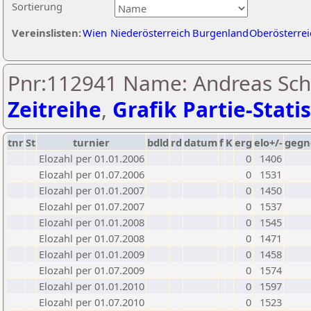
Sortierung
Vereinslisten:
Wien
Niederösterreich
Burgenland
Oberösterrei
Pnr:112941 Name: Andreas Sch
Zeitreihe
,
Grafik Partie-Statis
tnr
St
turnier
bdld
rd
datum
f
K
erg
elo+/-
gegn
Elozahl per 01.01.2006
0
1406
Elozahl per 01.07.2006
0
1531
Elozahl per 01.01.2007
0
1450
Elozahl per 01.07.2007
0
1537
Elozahl per 01.01.2008
0
1545
Elozahl per 01.07.2008
0
1471
Elozahl per 01.01.2009
0
1458
Elozahl per 01.07.2009
0
1574
Elozahl per 01.01.2010
0
1597
Elozahl per 01.07.2010
0
1523