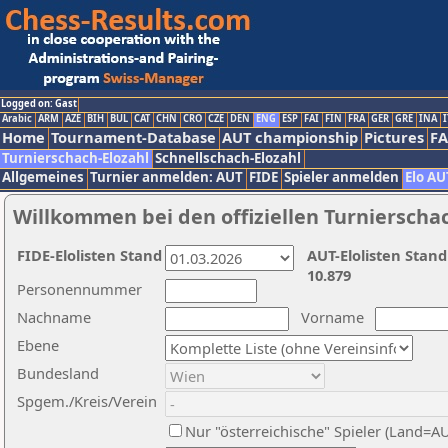
Logged on: Gast
Arabic
ARM
AZE
BIH
BUL
CAT
CHN
CRO
CZE
DEN
ENG
ESP
FAI
FIN
FRA
GER
GRE
INA
I
Home
Tournament-Database
AUT championship
Pictures
F
Turnierschach-Elozahl
Schnellschach-Elozahl
Allgemeines
Turnier anmelden: AUT
FIDE
Spieler anmelden
Elo AU
Willkommen bei den offiziellen Turnierscha
FIDE-Elolisten Stand
AUT-Elolisten Stand
10.879
Personennummer
Nachname
Vorname
Ebene
Bundesland
Spgem./Kreis/Verein
Nur "österreichische" Spieler (Land=A