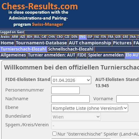
Logged on: Gast
Arabic
ARM
AZE
BIH
BUL
CAT
CHN
CRO
CZE
DEN
ENG
ESP
FAI
FIN
FRA
GER
GRE
INA
I
Home
Tournament-Database
AUT championship
Pictures
F
Turnierschach-Elozahl
Schnellschach-Elozahl
Allgemeines
Turnier anmelden: AUT
FIDE
Spieler anmelden
Elo AU
Willkommen bei den offiziellen Turnierscha
FIDE-Elolisten Stand
AUT-Elolisten Stand
13.945
Personennummer
Nachname
Vorname
Ebene
Bundesland
Spgem./Kreis/Verein
Nur "österreichische" Spieler (Land=A