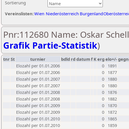
Sortierung
Vereinslisten:
Wien
Niederösterreich
Burgenland
Oberösterrei
Pnr:112680 Name: Oskar Schell
Grafik Partie-Statistik
)
tnr
St
turnier
bdld
rd
datum
f
K
erg
elo+/-
gegn
Elozahl per 01.01.2006
0
1891
Elozahl per 01.07.2006
0
1877
Elozahl per 01.01.2007
0
1880
Elozahl per 01.07.2007
0
1880
Elozahl per 01.01.2008
0
1876
Elozahl per 01.07.2008
0
1882
Elozahl per 01.01.2009
0
1870
Elozahl per 01.07.2009
0
1872
Elozahl per 01.01.2010
0
1865
Elozahl per 01.07.2010
0
1859