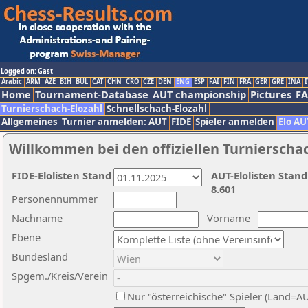
Logged on: Gast
Arabic
ARM
AZE
BIH
BUL
CAT
CHN
CRO
CZE
DEN
ENG
ESP
FAI
FIN
FRA
GER
GRE
INA
I
Home
Tournament-Database
AUT championship
Pictures
F
Turnierschach-Elozahl
Schnellschach-Elozahl
Allgemeines
Turnier anmelden: AUT
FIDE
Spieler anmelden
Elo AU
Willkommen bei den offiziellen Turnierscha
FIDE-Elolisten Stand
AUT-Elolisten Stand
8.601
Personennummer
Nachname
Vorname
Ebene
Bundesland
Spgem./Kreis/Verein
Nur "österreichische" Spieler (Land=A