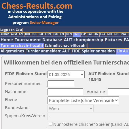
Logged on: Gast
Arabic
ARM
AZE
BIH
BUL
CAT
CHN
CRO
CZE
DEN
ENG
ESP
FAI
FIN
FRA
GER
GRE
INA
I
Home
Tournament-Database
AUT championship
Pictures
F
Turnierschach-Elozahl
Schnellschach-Elozahl
Allgemeines
Turnier anmelden: AUT
FIDE
Spieler anmelden
Elo AU
Willkommen bei den offiziellen Turnierscha
FIDE-Elolisten Stand
AUT-Elolisten Stand
13.945
Personennummer
Nachname
Vorname
Ebene
Bundesland
Spgem./Kreis/Verein
Nur "österreichische" Spieler (Land=A