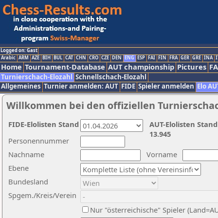
Logged on: Gast
Arabic
ARM
AZE
BIH
BUL
CAT
CHN
CRO
CZE
DEN
ENG
ESP
FAI
FIN
FRA
GER
GRE
INA
I
Home
Tournament-Database
AUT championship
Pictures
F
Turnierschach-Elozahl
Schnellschach-Elozahl
Allgemeines
Turnier anmelden: AUT
FIDE
Spieler anmelden
Elo AU
Willkommen bei den offiziellen Turnierscha
FIDE-Elolisten Stand
AUT-Elolisten Stand
13.945
Personennummer
Nachname
Vorname
Ebene
Bundesland
Spgem./Kreis/Verein
Nur "österreichische" Spieler (Land=A