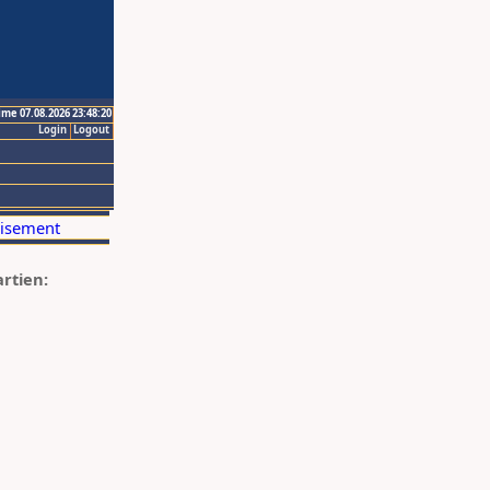
ime 07.08.2026 23:48:20
Login
Logout
artien: