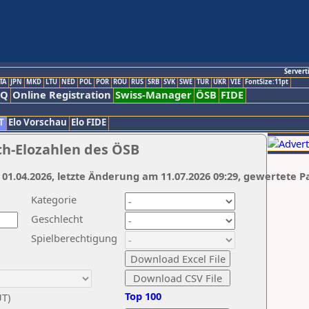
Servert
TA
JPN
MKD
LTU
NED
POL
POR
ROU
RUS
SRB
SVK
SWE
TUR
UKR
VIE
FontSize:11pt
AQ
Online Registration
Swiss-Manager
ÖSB
FIDE
T
Elo Vorschau
Elo FIDE
ch-Elozahlen des ÖSB
 01.04.2026, letzte Änderung am 11.07.2026 09:29, gewertete P
Kategorie
Geschlecht
Spielberechtigung
Top 100
UT)