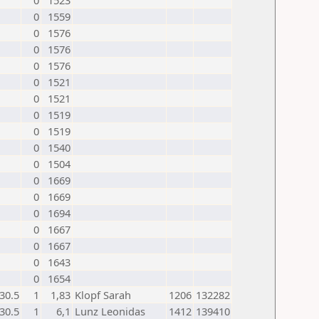
0
1523
0
1559
0
1576
0
1576
0
1576
0
1521
0
1521
0
1519
0
1519
0
1540
0
1504
0
1669
0
1669
0
1694
0
1667
0
1667
0
1643
0
1654
30.5
1
1,83
Klopf Sarah
1206
132282
30.5
1
6,1
Lunz Leonidas
1412
139410