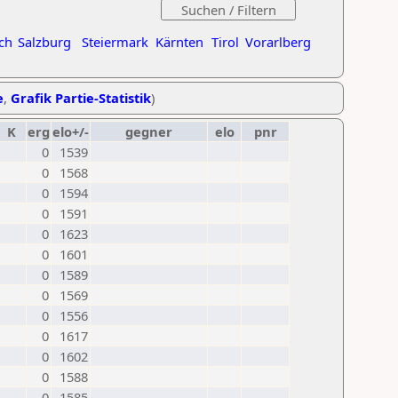
ch
Salzburg
Steiermark
Kärnten
Tirol
Vorarlberg
e
,
Grafik Partie-Statistik
)
K
erg
elo+/-
gegner
elo
pnr
0
1539
0
1568
0
1594
0
1591
0
1623
0
1601
0
1589
0
1569
0
1556
0
1617
0
1602
0
1588
0
1585