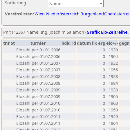
Sortierung
Vereinslisten:
Wien
Niederösterreich
Burgenland
Oberösterrei
Pnr:112367 Name: Ing. Joachim Salamon (
Grafik Elo-Zeitreihe
,
tnr
St
turnier
bdld
rd
datum
f
K
erg
elo+/-
gegn
Elozahl per 01.01.2006
0
1930
Elozahl per 01.07.2006
0
1904
Elozahl per 01.01.2007
0
1932
Elozahl per 01.07.2007
0
1955
Elozahl per 01.01.2008
0
1953
Elozahl per 01.07.2008
0
1984
Elozahl per 01.01.2009
0
1933
Elozahl per 01.07.2009
0
1905
Elozahl per 01.01.2010
0
1963
Elozahl per 01.07.2010
0
1950
Elozahl per 01.01.2011
0
1949
Elozahl per 01.07.2011
0
1964
Elozahl per 01.01.2012
0
1951