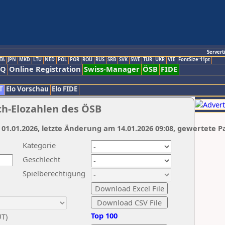
Servert
TA
JPN
MKD
LTU
NED
POL
POR
ROU
RUS
SRB
SVK
SWE
TUR
UKR
VIE
FontSize:11pt
AQ
Online Registration
Swiss-Manager
ÖSB
FIDE
T
Elo Vorschau
Elo FIDE
ch-Elozahlen des ÖSB
 01.01.2026, letzte Änderung am 14.01.2026 09:08, gewertete P
Kategorie
Geschlecht
Spielberechtigung
Top 100
UT)