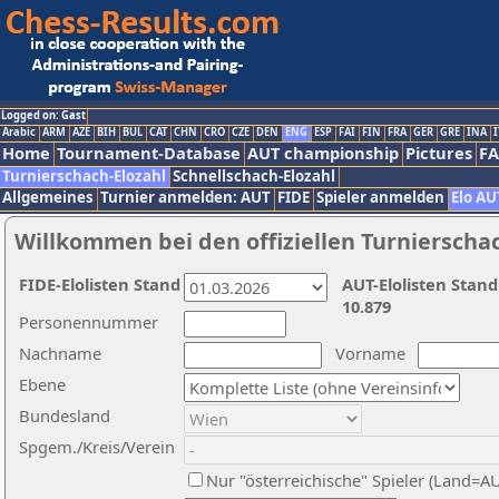
Logged on: Gast
Arabic
ARM
AZE
BIH
BUL
CAT
CHN
CRO
CZE
DEN
ENG
ESP
FAI
FIN
FRA
GER
GRE
INA
I
Home
Tournament-Database
AUT championship
Pictures
F
Turnierschach-Elozahl
Schnellschach-Elozahl
Allgemeines
Turnier anmelden: AUT
FIDE
Spieler anmelden
Elo AU
Willkommen bei den offiziellen Turnierscha
FIDE-Elolisten Stand
AUT-Elolisten Stand
10.879
Personennummer
Nachname
Vorname
Ebene
Bundesland
Spgem./Kreis/Verein
Nur "österreichische" Spieler (Land=A