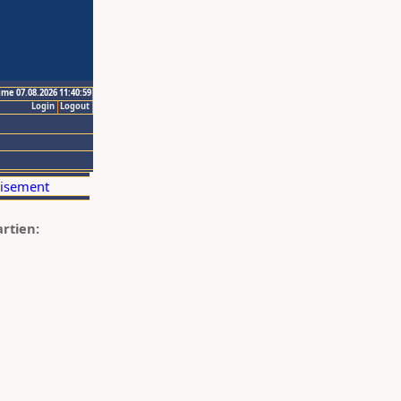
ime 07.08.2026 11:40:59
Login
Logout
artien: