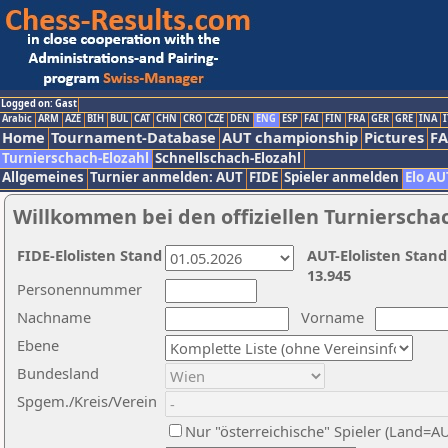
Logged on: Gast
Arabic
ARM
AZE
BIH
BUL
CAT
CHN
CRO
CZE
DEN
ENG
ESP
FAI
FIN
FRA
GER
GRE
INA
I
Home
Tournament-Database
AUT championship
Pictures
F
Turnierschach-Elozahl
Schnellschach-Elozahl
Allgemeines
Turnier anmelden: AUT
FIDE
Spieler anmelden
Elo AU
Willkommen bei den offiziellen Turnierscha
FIDE-Elolisten Stand
AUT-Elolisten Stand
13.945
Personennummer
Nachname
Vorname
Ebene
Bundesland
Spgem./Kreis/Verein
Nur "österreichische" Spieler (Land=A