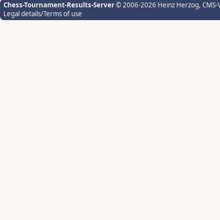
Chess-Tournament-Results-Server
© 2006-2026 Heinz Herzog
, CMS-
Legal details/Terms of use