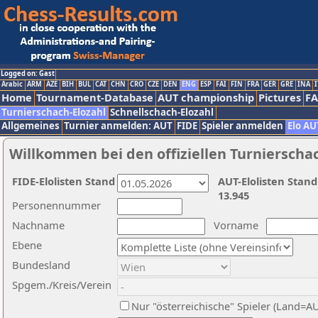
Logged on: Gast
Arabic
ARM
AZE
BIH
BUL
CAT
CHN
CRO
CZE
DEN
ENG
ESP
FAI
FIN
FRA
GER
GRE
INA
I
Home
Tournament-Database
AUT championship
Pictures
F
Turnierschach-Elozahl
Schnellschach-Elozahl
Allgemeines
Turnier anmelden: AUT
FIDE
Spieler anmelden
Elo AU
Willkommen bei den offiziellen Turnierscha
FIDE-Elolisten Stand
AUT-Elolisten Stand
13.945
Personennummer
Nachname
Vorname
Ebene
Bundesland
Spgem./Kreis/Verein
Nur "österreichische" Spieler (Land=A