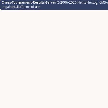
Chess-Tournament-Results-Server
© 2006-2026 Heinz Herzog
, CMS-
Legal details/Terms of use