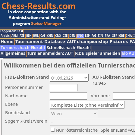
Logged on: Gast
Arabic
ARM
AZE
BIH
BUL
CAT
CHN
CRO
CZE
DEN
ENG
ESP
FAI
FIN
FRA
GER
GRE
INA
I
Home
Tournament-Database
AUT championship
Pictures
F
Turnierschach-Elozahl
Schnellschach-Elozahl
Allgemeines
Turnier anmelden: AUT
FIDE
Spieler anmelden
Elo AU
Willkommen bei den offiziellen Turnierscha
FIDE-Elolisten Stand
AUT-Elolisten Stand
13.945
Personennummer
Nachname
Vorname
Ebene
Bundesland
Spgem./Kreis/Verein
Nur "österreichische" Spieler (Land=A