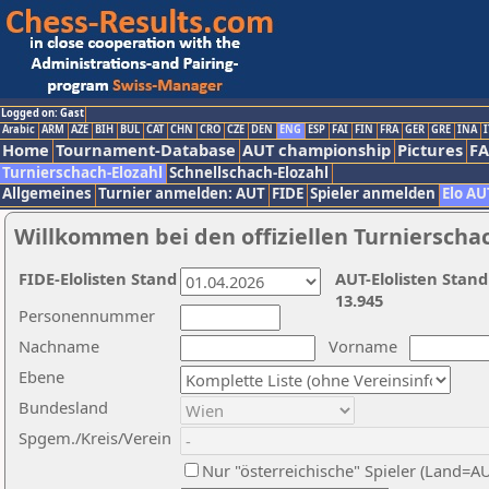
Logged on: Gast
Arabic
ARM
AZE
BIH
BUL
CAT
CHN
CRO
CZE
DEN
ENG
ESP
FAI
FIN
FRA
GER
GRE
INA
I
Home
Tournament-Database
AUT championship
Pictures
F
Turnierschach-Elozahl
Schnellschach-Elozahl
Allgemeines
Turnier anmelden: AUT
FIDE
Spieler anmelden
Elo AU
Willkommen bei den offiziellen Turnierscha
FIDE-Elolisten Stand
AUT-Elolisten Stand
13.945
Personennummer
Nachname
Vorname
Ebene
Bundesland
Spgem./Kreis/Verein
Nur "österreichische" Spieler (Land=A