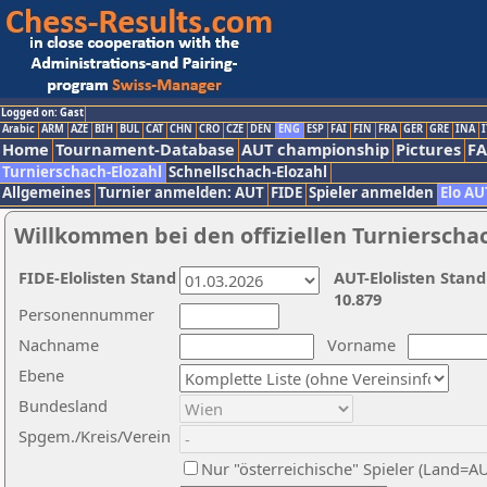
Logged on: Gast
Arabic
ARM
AZE
BIH
BUL
CAT
CHN
CRO
CZE
DEN
ENG
ESP
FAI
FIN
FRA
GER
GRE
INA
I
Home
Tournament-Database
AUT championship
Pictures
F
Turnierschach-Elozahl
Schnellschach-Elozahl
Allgemeines
Turnier anmelden: AUT
FIDE
Spieler anmelden
Elo AU
Willkommen bei den offiziellen Turnierscha
FIDE-Elolisten Stand
AUT-Elolisten Stand
10.879
Personennummer
Nachname
Vorname
Ebene
Bundesland
Spgem./Kreis/Verein
Nur "österreichische" Spieler (Land=A