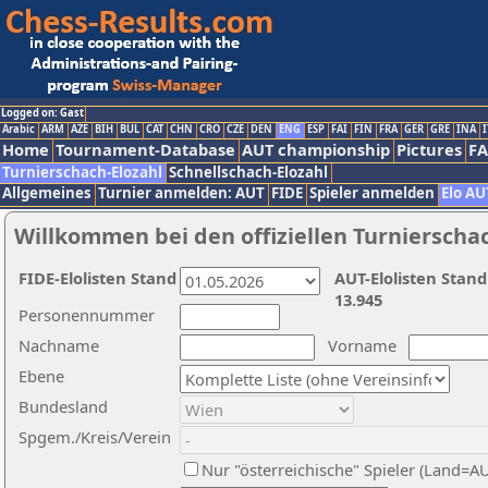
Logged on: Gast
Arabic
ARM
AZE
BIH
BUL
CAT
CHN
CRO
CZE
DEN
ENG
ESP
FAI
FIN
FRA
GER
GRE
INA
I
Home
Tournament-Database
AUT championship
Pictures
F
Turnierschach-Elozahl
Schnellschach-Elozahl
Allgemeines
Turnier anmelden: AUT
FIDE
Spieler anmelden
Elo AU
Willkommen bei den offiziellen Turnierscha
FIDE-Elolisten Stand
AUT-Elolisten Stand
13.945
Personennummer
Nachname
Vorname
Ebene
Bundesland
Spgem./Kreis/Verein
Nur "österreichische" Spieler (Land=A