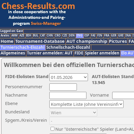
Logged on: Gast
Arabic
ARM
AZE
BIH
BUL
CAT
CHN
CRO
CZE
DEN
ENG
ESP
FAI
FIN
FRA
GER
GRE
INA
I
Home
Tournament-Database
AUT championship
Pictures
F
Turnierschach-Elozahl
Schnellschach-Elozahl
Allgemeines
Turnier anmelden: AUT
FIDE
Spieler anmelden
Elo AU
Willkommen bei den offiziellen Turnierscha
FIDE-Elolisten Stand
AUT-Elolisten Stand
13.945
Personennummer
Nachname
Vorname
Ebene
Bundesland
Spgem./Kreis/Verein
Nur "österreichische" Spieler (Land=A