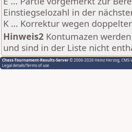
E ... Partie vorgemerkt zur Be
Einstiegselozahl in der nächst
K ... Korrektur wegen doppelt
Hinweis2
Kontumazen werden g
und sind in der Liste nicht enth
Chess-Tournament-Results-Server
© 2006-2026 Heinz Herzog
, CMS-
Legal details/Terms of use