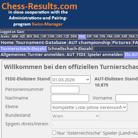
Logged on: Gast
Arabic
ARM
AZE
BIH
BUL
CAT
CHN
CRO
CZE
DEN
ENG
ESP
FAI
FIN
FRA
GER
GRE
INA
I
Home
Tournament-Database
AUT championship
Pictures
F
Turnierschach-Elozahl
Schnellschach-Elozahl
Allgemeines
Turnier anmelden: AUT
FIDE
Spieler anmelden
Elo AU
Willkommen bei den offiziellen Turnierscha
FIDE-Elolisten Stand
AUT-Elolisten Stand
10.879
Personennummer
Nachname
Vorname
Ebene
Bundesland
Spgem./Kreis/Verein
Nur "österreichische" Spieler (Land=A