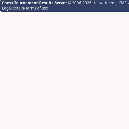
Chess-Tournament-Results-Server
© 2006-2026 Heinz Herzog
, CMS-
Legal details/Terms of use