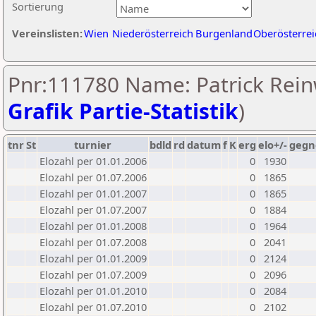
Sortierung
Vereinslisten:
Wien
Niederösterreich
Burgenland
Oberösterrei
Pnr:111780 Name: Patrick Rein
Grafik Partie-Statistik
)
tnr
St
turnier
bdld
rd
datum
f
K
erg
elo+/-
gegn
Elozahl per 01.01.2006
0
1930
Elozahl per 01.07.2006
0
1865
Elozahl per 01.01.2007
0
1865
Elozahl per 01.07.2007
0
1884
Elozahl per 01.01.2008
0
1964
Elozahl per 01.07.2008
0
2041
Elozahl per 01.01.2009
0
2124
Elozahl per 01.07.2009
0
2096
Elozahl per 01.01.2010
0
2084
Elozahl per 01.07.2010
0
2102