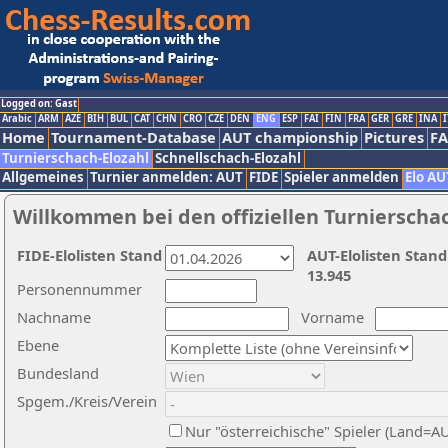
Logged on: Gast
Arabic
ARM
AZE
BIH
BUL
CAT
CHN
CRO
CZE
DEN
ENG
ESP
FAI
FIN
FRA
GER
GRE
INA
I
Home
Tournament-Database
AUT championship
Pictures
F
Turnierschach-Elozahl
Schnellschach-Elozahl
Allgemeines
Turnier anmelden: AUT
FIDE
Spieler anmelden
Elo AU
Willkommen bei den offiziellen Turnierscha
FIDE-Elolisten Stand
AUT-Elolisten Stand
13.945
Personennummer
Nachname
Vorname
Ebene
Bundesland
Spgem./Kreis/Verein
Nur "österreichische" Spieler (Land=A