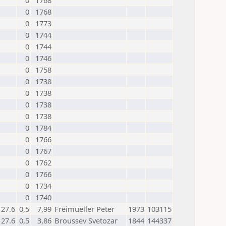
0
1768
0
1768
0
1773
0
1744
0
1744
0
1746
0
1758
0
1738
0
1738
0
1738
0
1738
0
1784
0
1766
0
1767
0
1762
0
1766
0
1734
0
1740
27.6
0,5
7,99
Freimueller Peter
1973
103115
27.6
0,5
3,86
Broussev Svetozar
1844
144337