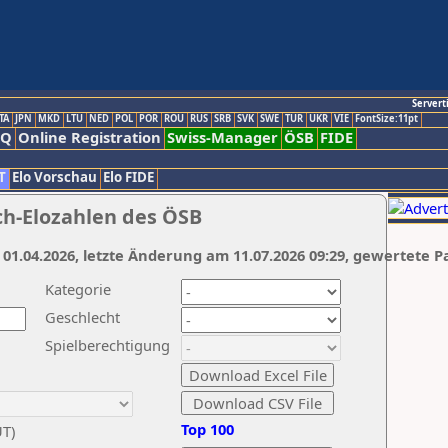
Servert
TA
JPN
MKD
LTU
NED
POL
POR
ROU
RUS
SRB
SVK
SWE
TUR
UKR
VIE
FontSize:11pt
AQ
Online Registration
Swiss-Manager
ÖSB
FIDE
T
Elo Vorschau
Elo FIDE
ch-Elozahlen des ÖSB
 01.04.2026, letzte Änderung am 11.07.2026 09:29, gewertete P
Kategorie
Geschlecht
Spielberechtigung
Top 100
UT)