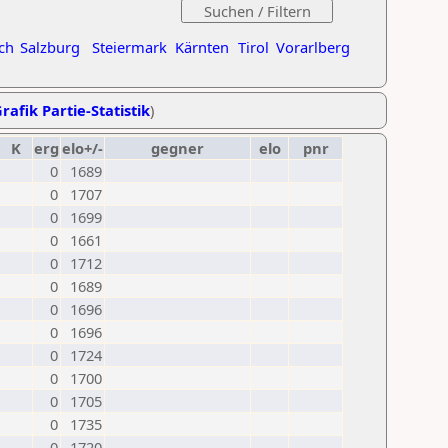
ch
Salzburg
Steiermark
Kärnten
Tirol
Vorarlberg
rafik Partie-Statistik
)
K
erg
elo+/-
gegner
elo
pnr
0
1689
0
1707
0
1699
0
1661
0
1712
0
1689
0
1696
0
1696
0
1724
0
1700
0
1705
0
1735
0
1720