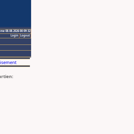
ime 08.08.2026 00:09:32
Login
Logout
artien: