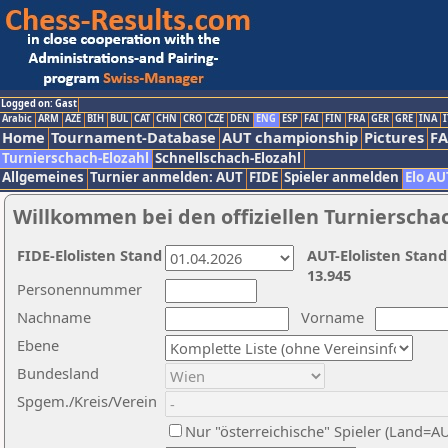
Logged on: Gast
Arabic
ARM
AZE
BIH
BUL
CAT
CHN
CRO
CZE
DEN
ENG
ESP
FAI
FIN
FRA
GER
GRE
INA
I
Home
Tournament-Database
AUT championship
Pictures
F
Turnierschach-Elozahl
Schnellschach-Elozahl
Allgemeines
Turnier anmelden: AUT
FIDE
Spieler anmelden
Elo AU
Willkommen bei den offiziellen Turnierscha
FIDE-Elolisten Stand
AUT-Elolisten Stand
13.945
Personennummer
Nachname
Vorname
Ebene
Bundesland
Spgem./Kreis/Verein
Nur "österreichische" Spieler (Land=A