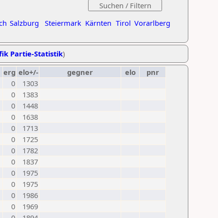
ch
Salzburg
Steiermark
Kärnten
Tirol
Vorarlberg
ik Partie-Statistik
)
erg
elo+/-
gegner
elo
pnr
0
1303
0
1383
0
1448
0
1638
0
1713
0
1725
0
1782
0
1837
0
1975
0
1975
0
1986
0
1969
0
1894