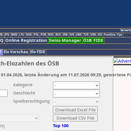
Servert
TA
JPN
MKD
LTU
NED
POL
POR
ROU
RUS
SRB
SVK
SWE
TUR
UKR
VIE
FontSize:11pt
AQ
Online Registration
Swiss-Manager
ÖSB
FIDE
T
Elo Vorschau
Elo FIDE
ch-Elozahlen des ÖSB
 01.04.2026, letzte Änderung am 11.07.2026 09:29, gewertete P
Kategorie
Geschlecht
Spielberechtigung
Top 100
UT)