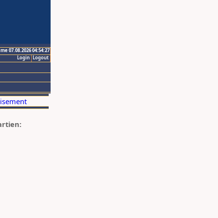
ime 07.08.2026 04:54:27
Login
Logout
artien: