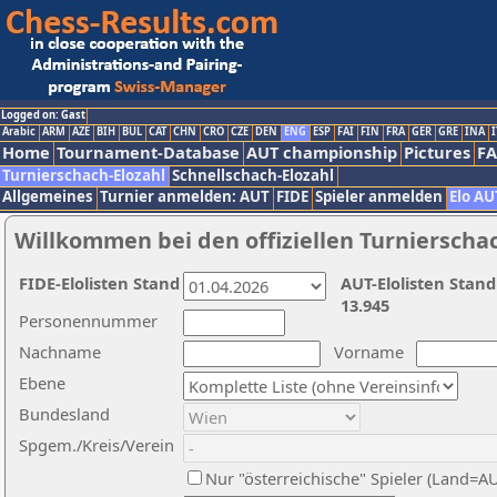
Logged on: Gast
Arabic
ARM
AZE
BIH
BUL
CAT
CHN
CRO
CZE
DEN
ENG
ESP
FAI
FIN
FRA
GER
GRE
INA
I
Home
Tournament-Database
AUT championship
Pictures
F
Turnierschach-Elozahl
Schnellschach-Elozahl
Allgemeines
Turnier anmelden: AUT
FIDE
Spieler anmelden
Elo AU
Willkommen bei den offiziellen Turnierscha
FIDE-Elolisten Stand
AUT-Elolisten Stand
13.945
Personennummer
Nachname
Vorname
Ebene
Bundesland
Spgem./Kreis/Verein
Nur "österreichische" Spieler (Land=A