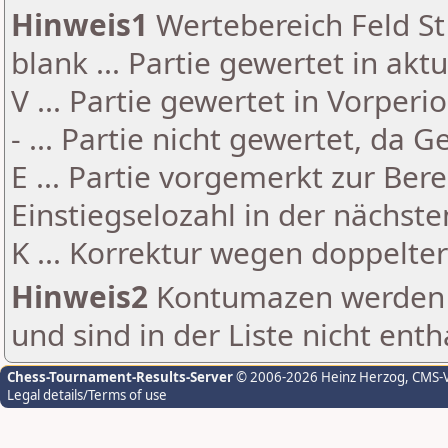
Hinweis1
Wertebereich Feld St 
blank ... Partie gewertet in akt
V ... Partie gewertet in Vorperi
- ... Partie nicht gewertet, da 
E ... Partie vorgemerkt zur Be
Einstiegselozahl in der nächst
K ... Korrektur wegen doppelt
Hinweis2
Kontumazen werden g
und sind in der Liste nicht enth
Chess-Tournament-Results-Server
© 2006-2026 Heinz Herzog
, CMS-
Legal details/Terms of use