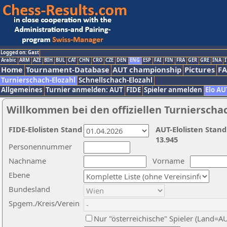
Logged on: Gast
Arabic
ARM
AZE
BIH
BUL
CAT
CHN
CRO
CZE
DEN
ENG
ESP
FAI
FIN
FRA
GER
GRE
INA
I
Home
Tournament-Database
AUT championship
Pictures
F
Turnierschach-Elozahl
Schnellschach-Elozahl
Allgemeines
Turnier anmelden: AUT
FIDE
Spieler anmelden
Elo AU
Willkommen bei den offiziellen Turnierscha
FIDE-Elolisten Stand
AUT-Elolisten Stand
13.945
Personennummer
Nachname
Vorname
Ebene
Bundesland
Spgem./Kreis/Verein
Nur "österreichische" Spieler (Land=A