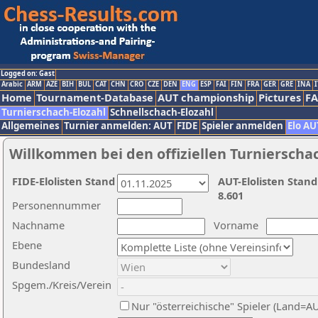
Logged on: Gast
Arabic
ARM
AZE
BIH
BUL
CAT
CHN
CRO
CZE
DEN
ENG
ESP
FAI
FIN
FRA
GER
GRE
INA
I
Home
Tournament-Database
AUT championship
Pictures
F
Turnierschach-Elozahl
Schnellschach-Elozahl
Allgemeines
Turnier anmelden: AUT
FIDE
Spieler anmelden
Elo AU
Willkommen bei den offiziellen Turnierscha
FIDE-Elolisten Stand
AUT-Elolisten Stand
8.601
Personennummer
Nachname
Vorname
Ebene
Bundesland
Spgem./Kreis/Verein
Nur "österreichische" Spieler (Land=A