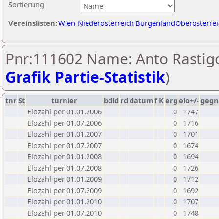
Sortierung
Vereinslisten:
Wien
Niederösterreich
Burgenland
Oberösterrei
Pnr:111602 Name: Anto Rastigo
Grafik Partie-Statistik
)
tnr
St
turnier
bdld
rd
datum
f
K
erg
elo+/-
gegn
Elozahl per 01.01.2006
0
1747
Elozahl per 01.07.2006
0
1716
Elozahl per 01.01.2007
0
1701
Elozahl per 01.07.2007
0
1674
Elozahl per 01.01.2008
0
1694
Elozahl per 01.07.2008
0
1726
Elozahl per 01.01.2009
0
1712
Elozahl per 01.07.2009
0
1692
Elozahl per 01.01.2010
0
1707
Elozahl per 01.07.2010
0
1748