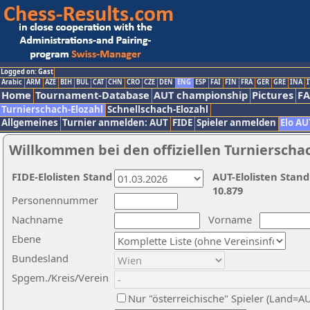
Logged on: Gast
Arabic
ARM
AZE
BIH
BUL
CAT
CHN
CRO
CZE
DEN
ENG
ESP
FAI
FIN
FRA
GER
GRE
INA
I
Home
Tournament-Database
AUT championship
Pictures
F
Turnierschach-Elozahl
Schnellschach-Elozahl
Allgemeines
Turnier anmelden: AUT
FIDE
Spieler anmelden
Elo AU
Willkommen bei den offiziellen Turnierscha
FIDE-Elolisten Stand
AUT-Elolisten Stand
10.879
Personennummer
Nachname
Vorname
Ebene
Bundesland
Spgem./Kreis/Verein
Nur "österreichische" Spieler (Land=A