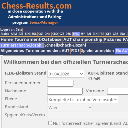
Logged on: Gast
Arabic
ARM
AZE
BIH
BUL
CAT
CHN
CRO
CZE
DEN
ENG
ESP
FAI
FIN
FRA
GER
GRE
INA
I
Home
Tournament-Database
AUT championship
Pictures
F
Turnierschach-Elozahl
Schnellschach-Elozahl
Allgemeines
Turnier anmelden: AUT
FIDE
Spieler anmelden
Elo AU
Willkommen bei den offiziellen Turnierscha
FIDE-Elolisten Stand
AUT-Elolisten Stand
13.945
Personennummer
Nachname
Vorname
Ebene
Bundesland
Spgem./Kreis/Verein
Nur "österreichische" Spieler (Land=A