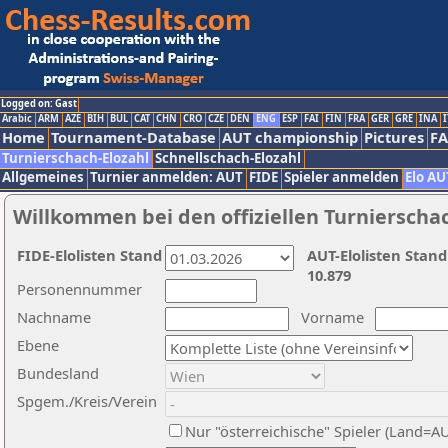
Logged on: Gast
Arabic
ARM
AZE
BIH
BUL
CAT
CHN
CRO
CZE
DEN
ENG
ESP
FAI
FIN
FRA
GER
GRE
INA
I
Home
Tournament-Database
AUT championship
Pictures
F
Turnierschach-Elozahl
Schnellschach-Elozahl
Allgemeines
Turnier anmelden: AUT
FIDE
Spieler anmelden
Elo AU
Willkommen bei den offiziellen Turnierscha
FIDE-Elolisten Stand
AUT-Elolisten Stand
10.879
Personennummer
Nachname
Vorname
Ebene
Bundesland
Spgem./Kreis/Verein
Nur "österreichische" Spieler (Land=A