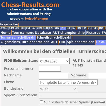
Logged on: Gast
Arabic
ARM
AZE
BIH
BUL
CAT
CHN
CRO
CZE
DEN
ENG
ESP
FAI
FIN
FRA
GER
GRE
INA
I
Home
Tournament-Database
AUT championship
Pictures
F
Turnierschach-Elozahl
Schnellschach-Elozahl
Allgemeines
Turnier anmelden: AUT
FIDE
Spieler anmelden
Elo AU
Willkommen bei den offiziellen Turnierscha
FIDE-Elolisten Stand
AUT-Elolisten Stand
13.945
Personennummer
Nachname
Vorname
Ebene
Bundesland
Spgem./Kreis/Verein
Nur "österreichische" Spieler (Land=A