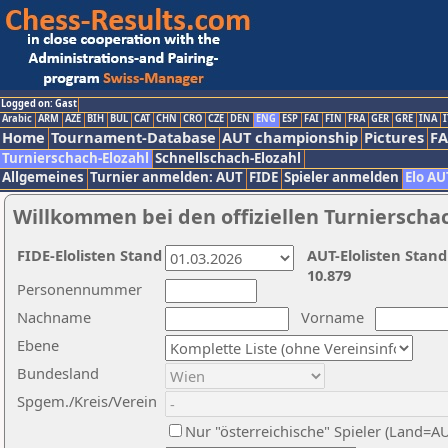
Logged on: Gast
Arabic
ARM
AZE
BIH
BUL
CAT
CHN
CRO
CZE
DEN
ENG
ESP
FAI
FIN
FRA
GER
GRE
INA
I
Home
Tournament-Database
AUT championship
Pictures
F
Turnierschach-Elozahl
Schnellschach-Elozahl
Allgemeines
Turnier anmelden: AUT
FIDE
Spieler anmelden
Elo AU
Willkommen bei den offiziellen Turnierscha
FIDE-Elolisten Stand
AUT-Elolisten Stand
10.879
Personennummer
Nachname
Vorname
Ebene
Bundesland
Spgem./Kreis/Verein
Nur "österreichische" Spieler (Land=A