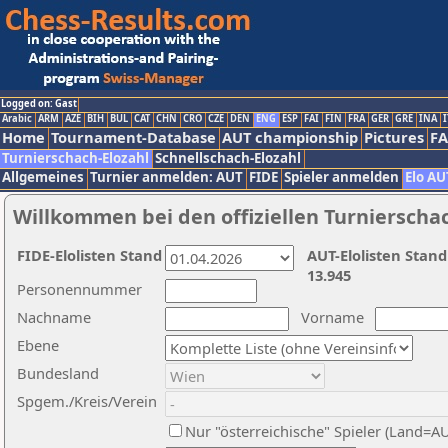
Logged on: Gast
Arabic
ARM
AZE
BIH
BUL
CAT
CHN
CRO
CZE
DEN
ENG
ESP
FAI
FIN
FRA
GER
GRE
INA
I
Home
Tournament-Database
AUT championship
Pictures
F
Turnierschach-Elozahl
Schnellschach-Elozahl
Allgemeines
Turnier anmelden: AUT
FIDE
Spieler anmelden
Elo AU
Willkommen bei den offiziellen Turnierscha
FIDE-Elolisten Stand
AUT-Elolisten Stand
13.945
Personennummer
Nachname
Vorname
Ebene
Bundesland
Spgem./Kreis/Verein
Nur "österreichische" Spieler (Land=A