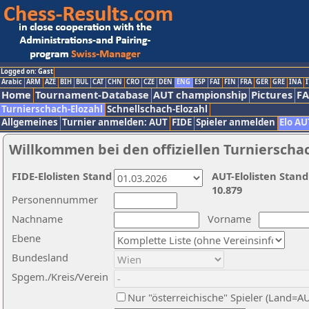
Logged on: Gast
Arabic
ARM
AZE
BIH
BUL
CAT
CHN
CRO
CZE
DEN
ENG
ESP
FAI
FIN
FRA
GER
GRE
INA
I
Home
Tournament-Database
AUT championship
Pictures
F
Turnierschach-Elozahl
Schnellschach-Elozahl
Allgemeines
Turnier anmelden: AUT
FIDE
Spieler anmelden
Elo AU
Willkommen bei den offiziellen Turnierscha
FIDE-Elolisten Stand
AUT-Elolisten Stand
10.879
Personennummer
Nachname
Vorname
Ebene
Bundesland
Spgem./Kreis/Verein
Nur "österreichische" Spieler (Land=A