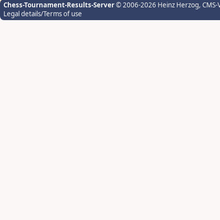
Chess-Tournament-Results-Server
© 2006-2026 Heinz Herzog
, CMS-
Legal details/Terms of use