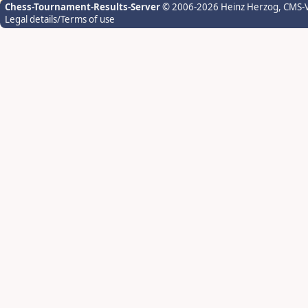
Chess-Tournament-Results-Server
© 2006-2026 Heinz Herzog
, CMS-
Legal details/Terms of use