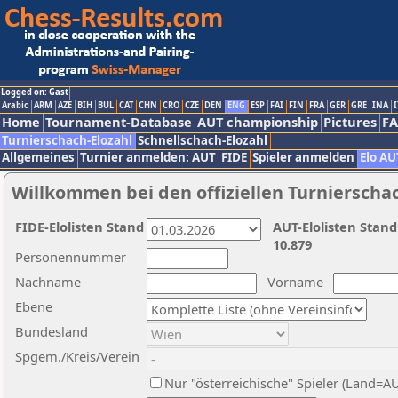
Logged on: Gast
Arabic
ARM
AZE
BIH
BUL
CAT
CHN
CRO
CZE
DEN
ENG
ESP
FAI
FIN
FRA
GER
GRE
INA
I
Home
Tournament-Database
AUT championship
Pictures
F
Turnierschach-Elozahl
Schnellschach-Elozahl
Allgemeines
Turnier anmelden: AUT
FIDE
Spieler anmelden
Elo AU
Willkommen bei den offiziellen Turnierscha
FIDE-Elolisten Stand
AUT-Elolisten Stand
10.879
Personennummer
Nachname
Vorname
Ebene
Bundesland
Spgem./Kreis/Verein
Nur "österreichische" Spieler (Land=A