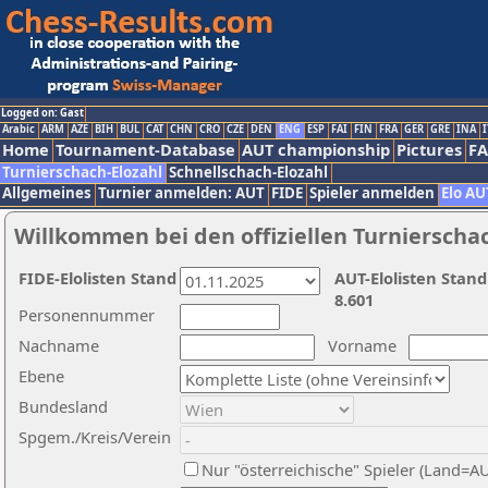
Logged on: Gast
Arabic
ARM
AZE
BIH
BUL
CAT
CHN
CRO
CZE
DEN
ENG
ESP
FAI
FIN
FRA
GER
GRE
INA
I
Home
Tournament-Database
AUT championship
Pictures
F
Turnierschach-Elozahl
Schnellschach-Elozahl
Allgemeines
Turnier anmelden: AUT
FIDE
Spieler anmelden
Elo AU
Willkommen bei den offiziellen Turnierscha
FIDE-Elolisten Stand
AUT-Elolisten Stand
8.601
Personennummer
Nachname
Vorname
Ebene
Bundesland
Spgem./Kreis/Verein
Nur "österreichische" Spieler (Land=A