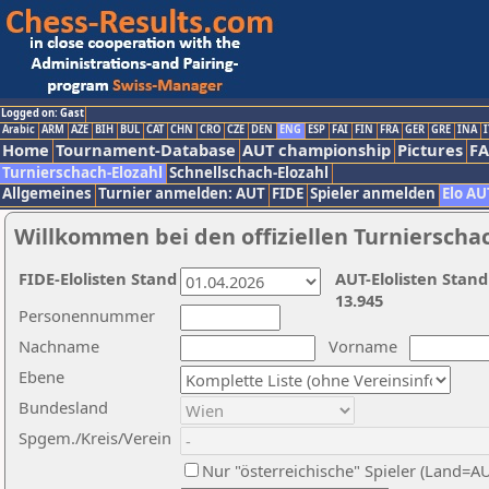
Logged on: Gast
Arabic
ARM
AZE
BIH
BUL
CAT
CHN
CRO
CZE
DEN
ENG
ESP
FAI
FIN
FRA
GER
GRE
INA
I
Home
Tournament-Database
AUT championship
Pictures
F
Turnierschach-Elozahl
Schnellschach-Elozahl
Allgemeines
Turnier anmelden: AUT
FIDE
Spieler anmelden
Elo AU
Willkommen bei den offiziellen Turnierscha
FIDE-Elolisten Stand
AUT-Elolisten Stand
13.945
Personennummer
Nachname
Vorname
Ebene
Bundesland
Spgem./Kreis/Verein
Nur "österreichische" Spieler (Land=A