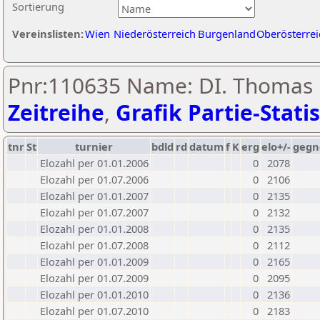
Sortierung
Vereinslisten:
Wien
Niederösterreich
Burgenland
Oberösterrei
Pnr:110635 Name: DI. Thomas P
Zeitreihe
,
Grafik Partie-Statis
tnr
St
turnier
bdld
rd
datum
f
K
erg
elo+/-
gegn
Elozahl per 01.01.2006
0
2078
Elozahl per 01.07.2006
0
2106
Elozahl per 01.01.2007
0
2135
Elozahl per 01.07.2007
0
2132
Elozahl per 01.01.2008
0
2135
Elozahl per 01.07.2008
0
2112
Elozahl per 01.01.2009
0
2165
Elozahl per 01.07.2009
0
2095
Elozahl per 01.01.2010
0
2136
Elozahl per 01.07.2010
0
2183