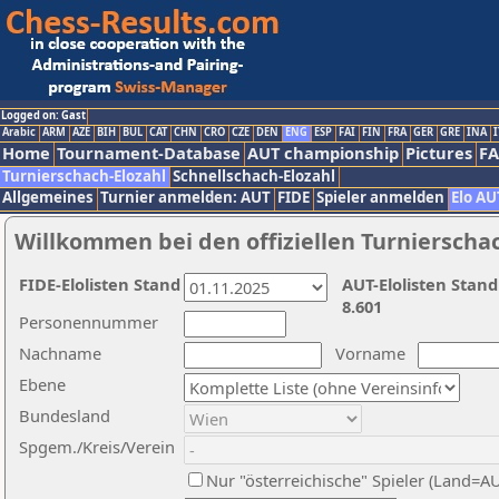
Logged on: Gast
Arabic
ARM
AZE
BIH
BUL
CAT
CHN
CRO
CZE
DEN
ENG
ESP
FAI
FIN
FRA
GER
GRE
INA
I
Home
Tournament-Database
AUT championship
Pictures
F
Turnierschach-Elozahl
Schnellschach-Elozahl
Allgemeines
Turnier anmelden: AUT
FIDE
Spieler anmelden
Elo AU
Willkommen bei den offiziellen Turnierscha
FIDE-Elolisten Stand
AUT-Elolisten Stand
8.601
Personennummer
Nachname
Vorname
Ebene
Bundesland
Spgem./Kreis/Verein
Nur "österreichische" Spieler (Land=A