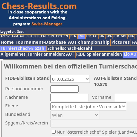
Logged on: Gast
Arabic
ARM
AZE
BIH
BUL
CAT
CHN
CRO
CZE
DEN
ENG
ESP
FAI
FIN
FRA
GER
GRE
INA
I
Home
Tournament-Database
AUT championship
Pictures
F
Turnierschach-Elozahl
Schnellschach-Elozahl
Allgemeines
Turnier anmelden: AUT
FIDE
Spieler anmelden
Elo AU
Willkommen bei den offiziellen Turnierscha
FIDE-Elolisten Stand
AUT-Elolisten Stand
10.879
Personennummer
Nachname
Vorname
Ebene
Bundesland
Spgem./Kreis/Verein
Nur "österreichische" Spieler (Land=A