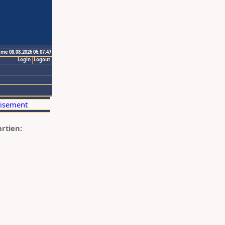
ime 08.08.2026 06:07:47
Login
Logout
artien: