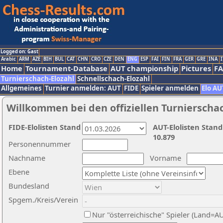
Logged on: Gast
Arabic
ARM
AZE
BIH
BUL
CAT
CHN
CRO
CZE
DEN
ENG
ESP
FAI
FIN
FRA
GER
GRE
INA
I
Home
Tournament-Database
AUT championship
Pictures
F
Turnierschach-Elozahl
Schnellschach-Elozahl
Allgemeines
Turnier anmelden: AUT
FIDE
Spieler anmelden
Elo AU
Willkommen bei den offiziellen Turnierscha
FIDE-Elolisten Stand
AUT-Elolisten Stand
10.879
Personennummer
Nachname
Vorname
Ebene
Bundesland
Spgem./Kreis/Verein
Nur "österreichische" Spieler (Land=A