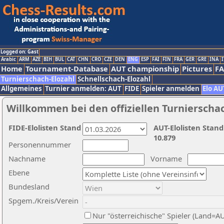
Logged on: Gast
Arabic
ARM
AZE
BIH
BUL
CAT
CHN
CRO
CZE
DEN
ENG
ESP
FAI
FIN
FRA
GER
GRE
INA
I
Home
Tournament-Database
AUT championship
Pictures
F
Turnierschach-Elozahl
Schnellschach-Elozahl
Allgemeines
Turnier anmelden: AUT
FIDE
Spieler anmelden
Elo AU
Willkommen bei den offiziellen Turnierscha
FIDE-Elolisten Stand
AUT-Elolisten Stand
10.879
Personennummer
Nachname
Vorname
Ebene
Bundesland
Spgem./Kreis/Verein
Nur "österreichische" Spieler (Land=A