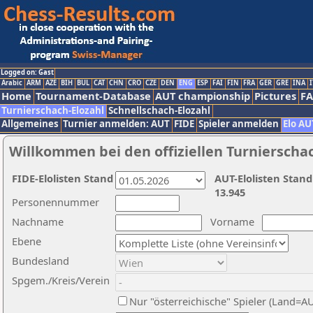
Logged on: Gast
Arabic
ARM
AZE
BIH
BUL
CAT
CHN
CRO
CZE
DEN
ENG
ESP
FAI
FIN
FRA
GER
GRE
INA
I
Home
Tournament-Database
AUT championship
Pictures
F
Turnierschach-Elozahl
Schnellschach-Elozahl
Allgemeines
Turnier anmelden: AUT
FIDE
Spieler anmelden
Elo AU
Willkommen bei den offiziellen Turnierscha
FIDE-Elolisten Stand
AUT-Elolisten Stand
13.945
Personennummer
Nachname
Vorname
Ebene
Bundesland
Spgem./Kreis/Verein
Nur "österreichische" Spieler (Land=A