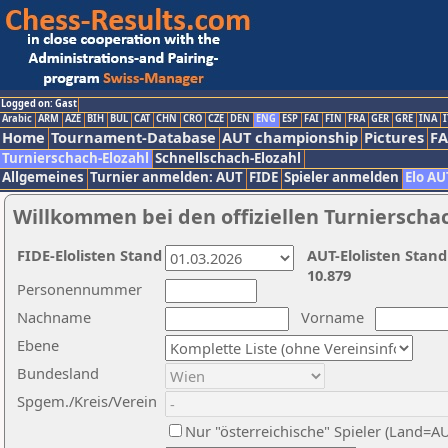
Logged on: Gast
Arabic
ARM
AZE
BIH
BUL
CAT
CHN
CRO
CZE
DEN
ENG
ESP
FAI
FIN
FRA
GER
GRE
INA
I
Home
Tournament-Database
AUT championship
Pictures
F
Turnierschach-Elozahl
Schnellschach-Elozahl
Allgemeines
Turnier anmelden: AUT
FIDE
Spieler anmelden
Elo AU
Willkommen bei den offiziellen Turnierscha
FIDE-Elolisten Stand
AUT-Elolisten Stand
10.879
Personennummer
Nachname
Vorname
Ebene
Bundesland
Spgem./Kreis/Verein
Nur "österreichische" Spieler (Land=A