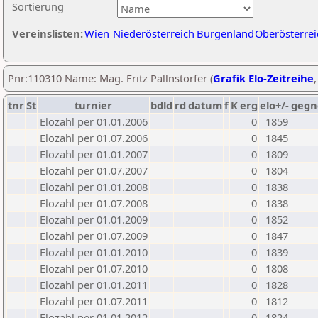
Sortierung
Vereinslisten:
Wien
Niederösterreich
Burgenland
Oberösterrei
Pnr:110310 Name: Mag. Fritz Pallnstorfer (
Grafik Elo-Zeitreihe
tnr
St
turnier
bdld
rd
datum
f
K
erg
elo+/-
gegn
Elozahl per 01.01.2006
0
1859
Elozahl per 01.07.2006
0
1845
Elozahl per 01.01.2007
0
1809
Elozahl per 01.07.2007
0
1804
Elozahl per 01.01.2008
0
1838
Elozahl per 01.07.2008
0
1838
Elozahl per 01.01.2009
0
1852
Elozahl per 01.07.2009
0
1847
Elozahl per 01.01.2010
0
1839
Elozahl per 01.07.2010
0
1808
Elozahl per 01.01.2011
0
1828
Elozahl per 01.07.2011
0
1812
Elozahl per 01.01.2012
0
1824