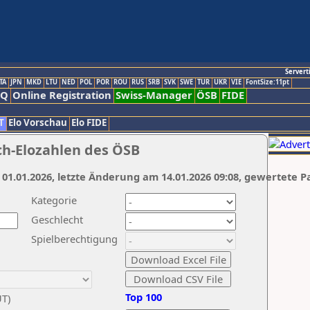
Servert
TA
JPN
MKD
LTU
NED
POL
POR
ROU
RUS
SRB
SVK
SWE
TUR
UKR
VIE
FontSize:11pt
AQ
Online Registration
Swiss-Manager
ÖSB
FIDE
T
Elo Vorschau
Elo FIDE
ch-Elozahlen des ÖSB
 01.01.2026, letzte Änderung am 14.01.2026 09:08, gewertete P
Kategorie
Geschlecht
Spielberechtigung
Top 100
UT)