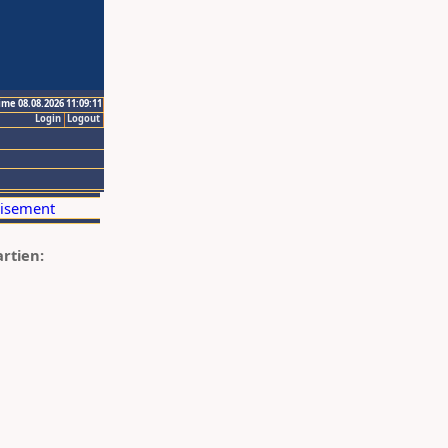
ime 08.08.2026 11:09:11
Login
Logout
artien: